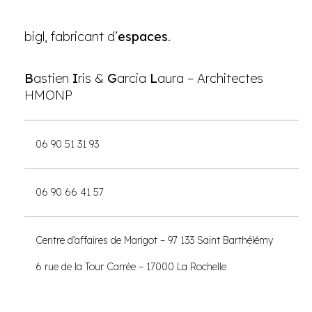
bigl, fabricant d’
espaces
.
B
astien
I
ris &
G
arcia
L
aura – Architectes
HMONP
06 90 51 31 93
06 90 66 41 57
Centre d’affaires de Marigot – 97 133 Saint Barthélémy
6 rue de la Tour Carrée – 17000 La Rochelle